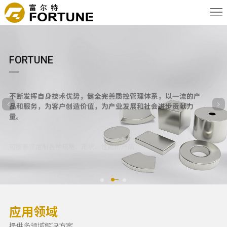
首
页
关
于
新
FORTUNE
我
闻
产
不断发挥自身技术优势，健全完善质控管理体系，以一流的产
品和服务，为客户创造价值，为产业发展和社会进步贡献力
们
资
品
核
量。
讯
信
心
应
可按要求定制各种规格、形状、性能的产品
息
优
用
联
我要定制
势
领
系
English
域
我
应用领域
们
提供多领域解决方案