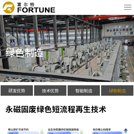
首
页
关
于
新
我
闻
产
绿色制造
们
资
品
核
讯
信
心
应
息
优
用
联
研发优势
技术优势
智能制造
绿色制造
势
领
系
English
永磁固废绿色短流程再生技术
域
我
们