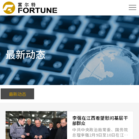
首
页
关
于
新
我
闻
产
最新动态
们
资
品
核
讯
信
心
应
息
优
用
联
最新动态
势
领
系
English
李强在江西看望慰问基层干
域
我
部群众
中共中央政治局常委、国务院
们
总理李强2月9日至10日在江西