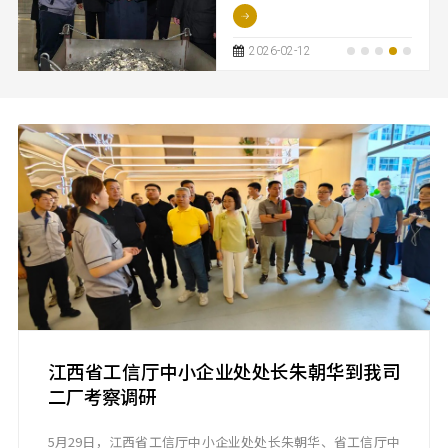
赣州调研并看望慰问基层干部
群众，向大家致以新春祝福。
他强调，要深入贯彻习近平总
2026-02-12
书记关于加快革命老区振兴发
展的重要指示精神，全面落实
党中央关于支持老区建设的各
项决策部署，大力发展特色优
势产业，扎实做好保障和改善
民生工作，让人民群众更加幸
福安康、生活蒸蒸日上。
江西省工信厅中小企业处处长朱朝华到我司
二厂考察调研
5月29日，江西省工信厅中小企业处处长朱朝华、省工信厅中