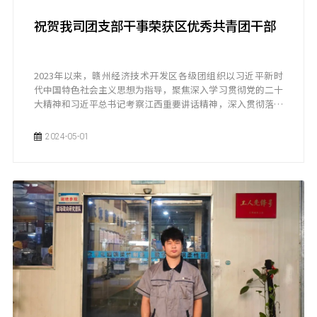
祝贺我司团支部干事荣获区优秀共青团干部
2023年以来，赣州经济技术开发区各级团组织以习近平新时
代中国特色社会主义思想为指导，聚焦深入学习贯彻党的二十
大精神和习近平总书记考察江西重要讲话精神，深入贯彻落实
习近平总书记关于青年工作的重要思想，不断保持和增强政治
性、先进性、群众性，推动共青团各项工作和事业实现新发
2024-05-01
展。