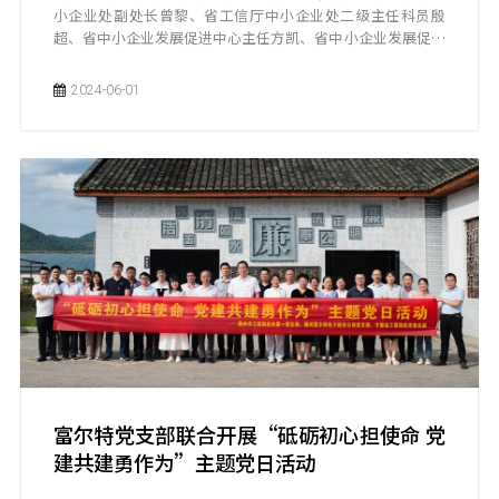
小企业处副处长曾黎、省工信厅中小企业处二级主任科员殷
超、省中小企业发展促进中心主任方凯、省中小企业发展促进
中心公共服务科科长杨晓伶一行到我司二厂就中小企业数字化
转型考察调研，市中小企业发展促进中心主任陈元礼等陪同。
2024-06-01
富尔特党支部联合开展“砥砺初心担使命 党
建共建勇作为”主题党日活动