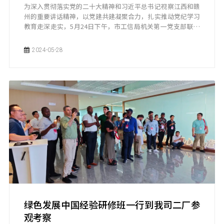
为深入贯彻落实党的二十大精神和习近平总书记视察江西和赣
州的重要讲话精神，以党建共建凝聚合力，扎实推动党纪学习
教育走深走实，5月24日下午，市工信局机关第一党支部联合
赣州富尔特电子股份有限公司党支部、于都县工信局机关党支
部在于都县开展“砥砺初心担使命 党建共建勇作为”主题党
2024-05-28
日活动。
绿色发展中国经验研修班一行到我司二厂参
观考察