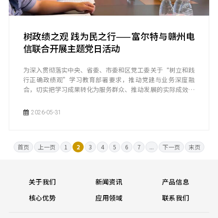
树政绩之观 践为民之行——富尔特与赣州电
信联合开展主题党日活动
为深入贯彻落实中央、省委、市委和区党工委关于“树立和践
行正确政绩观”学习教育部署要求，推动党建与业务深度融
合，切实把学习成果转化为服务群众、推动发展的实际成效，
2026年5月27日下午，公司党支部与赣州电信经开蓉江区分局
党支部联合开展了“树政绩之观 践为民之行”主题党日活
2026-05-31
动。
首页
上一页
1
2
3
4
5
6
7
...
下一页
末页
关于我们
新闻资讯
产品信息
核心优势
应用领域
联系我们