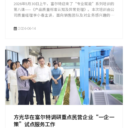
2026年5月30日上午，富尔特迎来了“专业赋能”系列培训的
第八课——《产品质量标准认知及异常处理》。本次培训由公
司质量经理李小春主讲，面向销售团队及对业务感兴趣的同
事。如果说前面七课讲的是“怎么造”，那这一课讲的就是
“怎么判定好不好”——从标准到异常，从检验到处理，完整
2026-06-14
梳理产品质量管控的全流程。
方光华在富尔特调研重点民营企业“一企一
策”试点服务工作