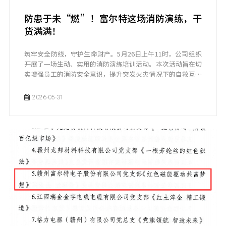
防患于未“燃”！富尔特这场消防演练，干
货满满！
筑牢安全防线，守护生命财产。5月26日上午11时，公司组织
开展了一场生动、实用的消防演练培训活动。本次活动旨在切
实增强员工的消防安全意识，提升突发火灾情况下的自救互救
能力。培训采用“理论+实操”相结合的方式，涵盖逃生演
习、灭火器与消防栓使用、消防常识三大板块。
2026-05-31