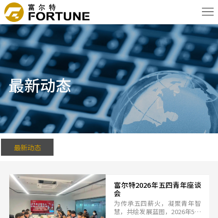
首
页
关
于
新
我
闻
产
最新动态
们
资
品
核
讯
信
心
应
息
优
用
联
最新动态
势
领
系
English
富尔特2026年五四青年座谈
域
我
会
为传承五四薪火，凝聚青年智
们
慧，共绘发展蓝图，2026年5月