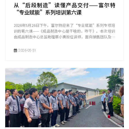
从“后段制造”读懂产品交付——富尔特
“专业赋能”系列培训第六课
2026年5月26日下午，富尔特迎来了“专业赋能”系列专项培
训的第六课——《成品制造中心是干啥的，咋干》。本次培训
由成品制造中心总监助理蔡小勇担任讲师，面向销售团队及对
业务感兴趣的同事，旨在帮助大家更深入理解公司后段制造环
节的运作逻辑与工艺能力，从而更好地服务客户、推动业务增
2026-05-31
长。