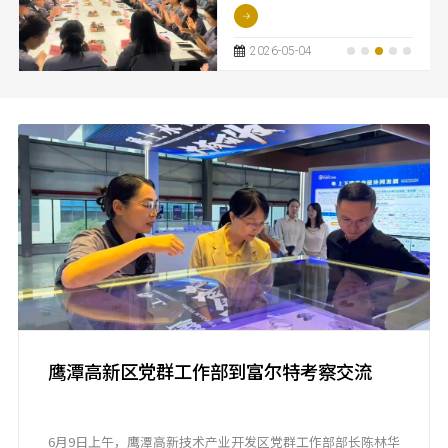
4日，富尔特以“青年当乘势而
上，同心共焕新蝶变”为主
题，成功举办五四青年座谈
2026-05-04
会。公司领导与20名来自不同
岗位的青年员工代表齐聚一
堂，通过破冰互动、议题研
讨、青春宣言等环节，聚焦成
长痛点、碰撞思想火花、共商
优化良策，奏响了一曲昂扬向
上的青春奋进之歌。
鹰潭高新区党群工作部到富尔特考察交流
6月9日上午，鹰潭高新技术产业开发区党群工作部部长陈林华