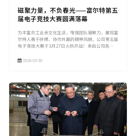
磁聚力量，不负春光——富尔特第五
届电子竞技大赛圆满落幕
为丰富员工业余文化生活，增强团队凝聚力，展现富
尔特人勇于拼搏、协作共赢的精神风貌，公司第五届
电子竞技大赛于3月27日火热开战！来自公司各部门
的三支战队齐聚“峡谷”，上演了一场场智慧与技巧
的巅峰对决。
2026-03-30