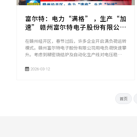
富尔特：电力“满格” ，生产“加
速” 赣州富尔特电子股份有限公司
2026年3月12日 14:59 江西 听全文
在赣州经开区，春节过后，许多企业开启满负荷运转
模式。赣州富尔特电子股份有限公司用电负荷快速攀
升。考虑到精密烧结炉及自动化生产线对电压稳定性
的极高要求，国网赣州市开发区供电公司党员服务队
主动进驻企业，对厂区配电房、生产专线等关键设备
2026-03-12
开展“拉网式”隐患排查，全力保障企业生产用电需
求。得益于稳定可靠的电力保障，赣州富尔特电子正
依托纳米晶界扩散、绿色短流程再生等核心技术，开
足马力赶制订单。
首页