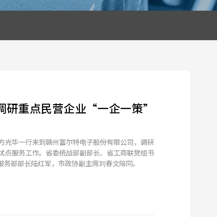
6年五四青年座谈会
凝聚青年智慧，共绘发展蓝图，2026年5月4日，富尔特以
，同心共焕新蝶变”为主题，成功举办五四青年座谈会。公司
不同岗位的青年员工代表齐聚一堂，通过破冰互动、议题研讨、
聚焦成长痛点、碰撞思想火花、共商优化良策，奏响了一曲昂
之歌。