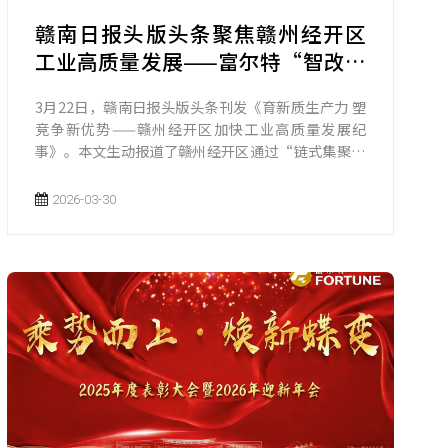
赣南日报头版头条聚焦赣州经开区
工业高质量发展——富尔特“智改数
转”提效能
3月22日，赣南日报头版头条刊发《育新质生产力 塑
竞争新优势——赣州经开区加快工业高质量发展纪
事》。本文生动报道了赣州经开区通过“链式集聚”
强引擎、“智改数转”提效能、“向新求质”育主体
的实践探索，勾勒出工业高质量发展的鲜活图景。
2026-03-30