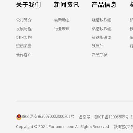
关于我们
新闻资讯
产品信息
公司简介
最新动态
烧结钕铁硼
发展历程
行业聚焦
粘结钕铁硼
组织架构
钐钴永磁体
资质荣誉
铁氧体
合作客户
产品形状
赣公网安备36070002000201号
备案号：
赣ICP备13005809号-3
赣州富尔特
Copyright © 2024 Fortune-e.com All Rights Reserved