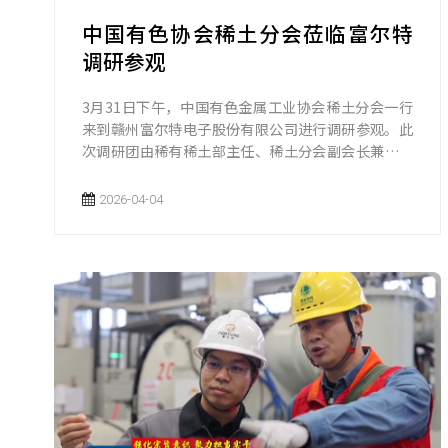
中国有色协会稀土分会莅临富尔特
调研参观
3月31日下午，中国有色金属工业协会稀土分会一行
来到赣州富尔特电子股份有限公司进行调研参观。此
次调研团由稀有稀土部主任、稀土分会副会长兼秘书
长彭涛带队。在富尔特相关负责人的陪同下，调研团
沿参观通道实地考察了企业的生产运营情况。
2026-04-04