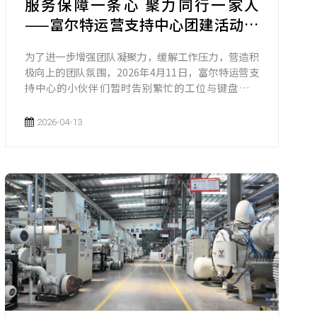
服务保障一条心 聚力同行一家人
——富尔特运营支持中心团建活动圆
满举行
为了进一步增强团队凝聚力，缓解工作压力，营造积
极向上的团队氛围，2026年4月11日，富尔特运营支
持中心的小伙伴们暂时告别繁忙的工位与键盘敲击
声，奔赴美丽的荷花塘，开展了一场以“服务保障一
条心 聚力同行一家人”为主题的团建活动。
2026-04-13