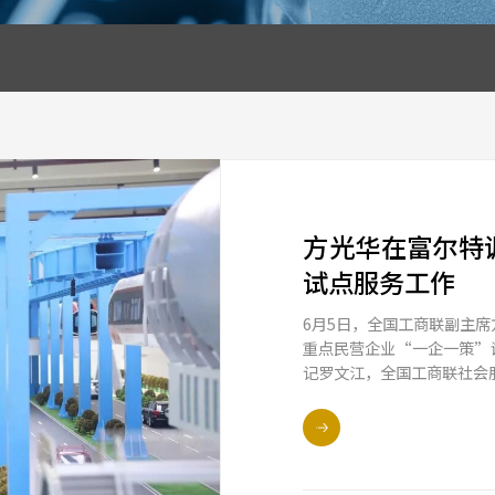
富尔特202
为传承五四薪火，
“青年当乘势而上
领导与20名来自
青春宣言等环节，
扬向上的青春奋进