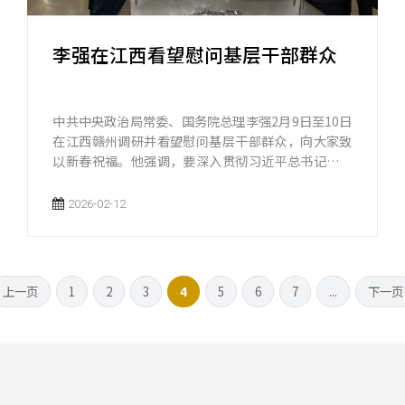
李强在江西看望慰问基层干部群众
中共中央政治局常委、国务院总理李强2月9日至10日
在江西赣州调研并看望慰问基层干部群众，向大家致
以新春祝福。他强调，要深入贯彻习近平总书记关于
加快革命老区振兴发展的重要指示精神，全面落实党
中央关于支持老区建设的各项决策部署，大力发展特
2026-02-12
色优势产业，扎实做好保障和改善民生工作，让人民
群众更加幸福安康、生活蒸蒸日上。
上一页
1
2
3
4
5
6
7
...
下一页